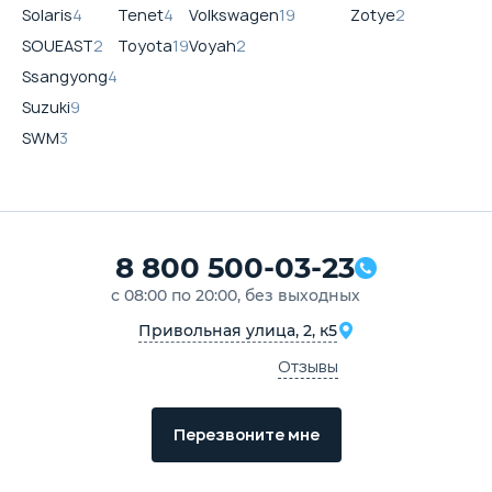
Solaris
4
Tenet
4
Volkswagen
19
Zotye
2
SOUEAST
2
Toyota
19
Voyah
2
Ssangyong
4
Suzuki
9
SWM
3
8 800 500-03-23
с 08:00 по 20:00, без выходных
Привольная улица, 2, к5
Отзывы
Перезвоните мне