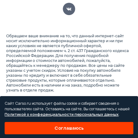
Обращаем ваше внимание на то, что данный интернет-сайт
носит исключительно информационный характер и ни при
каких условиях не является публичной офертой,
определяемой положением ч. 2 ст. 437 Гражданского кодекса
Российской Федерации. Для получения подробной
информации о стоимости автомобилей, пожалуйста,
обращайтесь к менеджеру по продажам. Все цены на сайте
указаны с учетом скидок. Условия на покупку автомобиля
указаны по кредиту и включают в себя обязательные
страховые продукты, которые оплачиваются отдельно.
Автомобили есть в наличии и на заказ, подробно можете
узнать в отделе продаж.
Предоставляя свои персональные данные и используя
настоящий веб-сайт, Вы соглашаетесь с обработкой Ваших
Сайт Carso.ru использует файлы cookie и собирает сведения о
персональных данных и принимаете условия их обработки.
пользователях сайта. Оставаясь на сайте, Вы соглашаетесь с нашей
Политикой о конфеденциальности персональных данных
.
Политика конфиденциальности
Правила проведения акций
Соглашаюсь