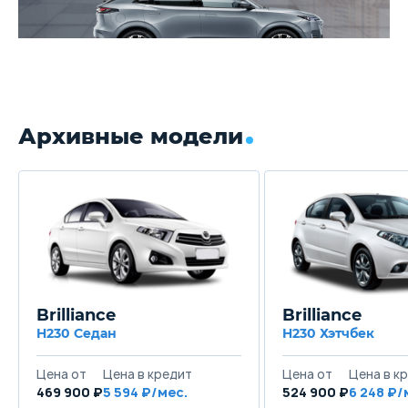
Архивные модели
Brilliance
Brilliance
H230 Седан
H230 Хэтчбек
Цена от
Цена в кредит
Цена от
Цена в к
469 900 ₽
5 594 ₽/мес.
524 900 ₽
6 248 ₽/