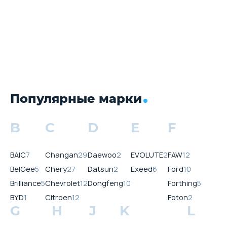
Популярные марки
B
C
D
E
F
BAIC
7
Changan
29
Daewoo
2
EVOLUTE
2
FAW
12
BelGee
5
Chery
27
Datsun
2
Exeed
6
Ford
10
Brilliance
5
Chevrolet
12
Dongfeng
10
Forthing
5
BYD
1
Citroen
12
Foton
2
G
H
J
K
L