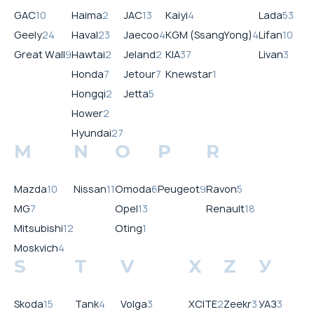
GAC
10
Haima
2
JAC
13
Kaiyi
4
Lada
53
Geely
24
Haval
23
Jaecoo
4
KGM (SsangYong)
4
Lifan
10
Great Wall
9
Hawtai
2
Jeland
2
KIA
37
Livan
3
Honda
7
Jetour
7
Knewstar
1
Hongqi
2
Jetta
5
Hower
2
Hyundai
27
M
N
O
P
R
Mazda
10
Nissan
11
Omoda
6
Peugeot
9
Ravon
5
MG
7
Opel
13
Renault
18
Mitsubishi
12
Oting
1
Moskvich
4
S
T
V
X
Z
У
Skoda
15
Tank
4
Volga
3
XCITE
2
Zeekr
3
УАЗ
3