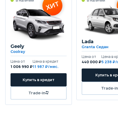
Lada
Geely
Granta Седан
Coolray
440 000 ₽
5 238
1 006 990 ₽
11 987