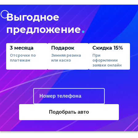
Выгодное
предложение
3 месяца
Подарок
Скидка 15%
Отсрочки по
Зимняя резина
При
платежам
или каско
оформлении
заявки онлайн
Подобрать авто