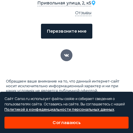
Привольная улица, 2, к5
Отзывы
Перезвоните мне
Обращаем ваше внимание на то, что данный интернет-сайт
носит исключительно информационный характер и ни при
каких условиях не является публичной офертой,
определяемой положением ч. 2 ст. 437 Гражданского кодекса
Сайт Carso.ru использует файлы cookie и собирает сведения о
Российской Федерации. Для получения подробной
пользователях сайта. Оставаясь на сайте, Вы соглашаетесь с нашей
информации о стоимости автомобилей, пожалуйста,
Политикой о конфеденциальности персональных данных
.
обращайтесь к менеджеру по продажам. Все цены на сайте
указаны с учетом скидок. Условия на покупку автомобиля
указаны по кредиту и включают в себя обязательные
Соглашаюсь
страховые продукты, которые оплачиваются отдельно.
Автомобили есть в наличии и на заказ, подробно можете