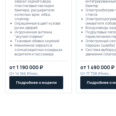
зеркал заднего вида,
интегрированные
пластиковые накладки
бампер
бампера, расширители
Электрообогрев 
колесных арок, юбка,
стекла
спойлер
Электроподогрев
Окрашенные в цвет кузова
омывателя лобово
ручки дверей
Воздуховоды зад
Укороченная антенна
Подрулевые лепе
"акулий плавник"
переключения пе
Тканевая обивка сидений
Электронный сел
Макияжное зеркало в
передач (шайба)
солнцезащитных козырьках
Система выбора 
водителя и пассажира
движения (standa
Центральный подлокотник, с
sport, snow)
вещевым отделением
Камера заднего в
от 1 190 000 ₽
от 1 490 000 ₽
Задний подлокотник, 2
статической раз
подстаканника
Боковые подушки
От 14 166 ₽/мес.
От 17 738 ₽/мес.
2 передних подстаканника с
безопасности
защитной крышкой на
Безопасность и
Подробнее о модели
Подробнее о 
центральном тоннеле
неприкосновенно
Потолочные ручки
Телематические 
интерьера для посадки
HAVAL CONNECTI
пассажиров
Полка багажного
Подогрев передних сидений
Рейлинги на кры
Механическая регулировка
сиденья водителя в 6
направлениях