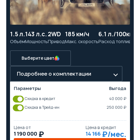
1.5 л.
143 л.с.
2WD
185 км/ч
6.1 л./100км
9.
Объём
Мощность
Привод
Макс. скорость
Расход топлива
Ра
Выберите цвет
Подробнее о комплектации
Параметры
Выгода
Скидка в кредит
40 000 ₽
Скидка в Трейд-ин
250 000 ₽
Цена от
Цена в кредит
1 190 000
14 166