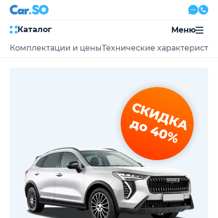
Каталог
Меню
Комплектации и цены
Технические характеристи
Автокредит
Трейд-ин
Акции
Выкуп авто
Сервис
СКИДКА
Автожурнал
Контакты
до 40%
8 800 500-03-23
с 08:00 по 20:00, без выходных
Привольная улица, 2, к5
Перезвоните мне