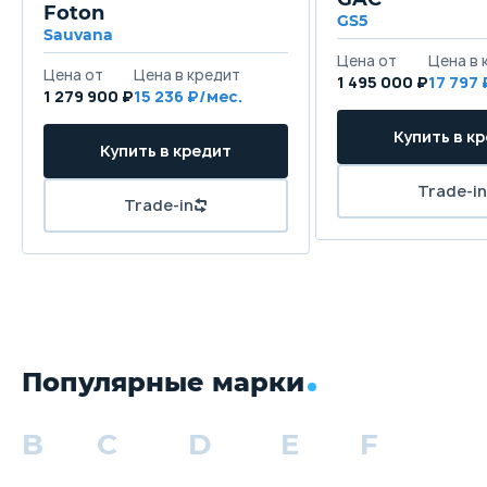
Foton
GS5
Sauvana
1 495 000 ₽
17 797
1 279 900 ₽
15 236
Популярные марки
B
C
D
E
F