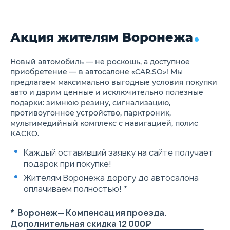
Механическая регулировка
сиденья пассажира в 4
направлениях
Акция жителям Воронежа
Галогеновые фары
Светодиодные дневные
ходовые огни,
интегрированные в блок фар
Новый автомобиль — не роскошь, а доступное
Светодиодные задние
приобретение — в автосалоне «CAR.SO»! Мы
фонари
предлагаем максимально выгодные условия покупки
Задние противотуманные
авто и дарим ценные и исключительно полезные
фонари
подарки: зимнюю резину, сигнализацию,
Функция задержки света
противоугонное устройство, парктроник,
фар после закрытия
центрального замка (follow-
мультимедийный комплекс с навигацией, полис
me-home)
КАСКО.
Датчик дождя и света
Подогрев и
Каждый оставивший заявку на сайте получает
электрорегулировка зеркал
подарок при покупке!
заднего вида
Электростеклоподъемники 4
Жителям Воронежа дорогу до автосалона
дверей с автодоводчиком со
оплачиваем полностью! *
стороны водителя
Электронный стояночный
тормоз EPB с функцией Brake
* Воронеж— Компенсация проезда.
Hold
Дополнительная скидка 12 000₽
Автоматический климат-