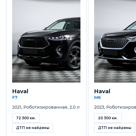
Колёсная база
2700 мм
27
Клиренс
190 мм
19
Масса
1420 кг
14
Объём багажника
337 л
33
Haval
Haval
Трансмиссия
F7
M6
Механическая
Ро
2021, Роботизированная, 2.0 л
2023, Роботизирова
Привод
72 300 км.
20 300 км.
Передний
Пе
ДТП не найдены
ДТП не найдены