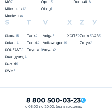
MG
7
Opel
13
Renault
18
Mitsubishi
12
Oting
1
Moskvich
4
S
T
V
X
Z
У
Skoda
15
Tank
4
Volga
3
XCITE
2
Zeekr
3
УАЗ
3
Solaris
4
Tenet
4
Volkswagen
19
Zotye
2
SOUEAST
2
Toyota
19
Voyah
2
Ssangyong
4
Suzuki
9
SWM
3
8 800 500-03-23
с 08:00 по 20:00, без выходных