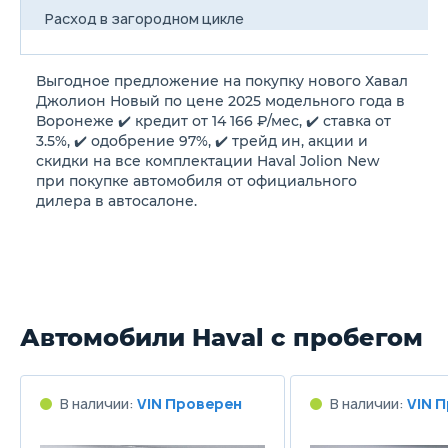
Расход в загородном цикле
6.1/100км
6.
Выгодное предложение на покупку нового Хавал
Расход в смешанном цикле
Джолион Новый по цене 2025 модельного года в
7.5/100км
8.
Воронеже ✔️ кредит от 14 166 ₽/мес, ✔️ ставка от
3.5%, ✔️ одобрение 97%, ✔️ трейд ин, акции и
скидки на все комплектации Haval Jolion New
Объем топливного бака
при покупке автомобиля от официального
55 л
55
дилера в автосалоне.
Длина
4472 мм
44
Ширина
Автомобили Haval с пробегом
1874 мм
18
Высота
В наличии:
VIN Проверен
В наличии:
VIN 
1581 мм
15