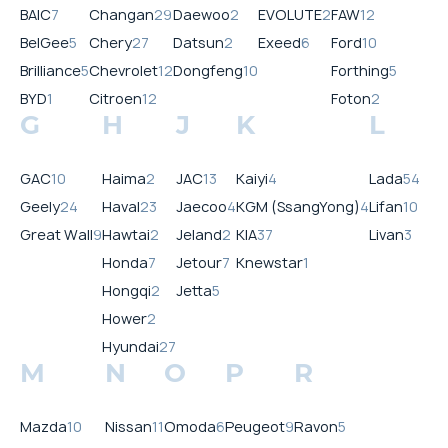
BAIC
7
Changan
29
Daewoo
2
EVOLUTE
2
FAW
12
BelGee
5
Chery
27
Datsun
2
Exeed
6
Ford
10
Brilliance
5
Chevrolet
12
Dongfeng
10
Forthing
5
BYD
1
Citroen
12
Foton
2
G
H
J
K
L
GAC
10
Haima
2
JAC
13
Kaiyi
4
Lada
54
Geely
24
Haval
23
Jaecoo
4
KGM (SsangYong)
4
Lifan
10
Great Wall
9
Hawtai
2
Jeland
2
KIA
37
Livan
3
Honda
7
Jetour
7
Knewstar
1
Hongqi
2
Jetta
5
Hower
2
Hyundai
27
M
N
O
P
R
Mazda
10
Nissan
11
Omoda
6
Peugeot
9
Ravon
5