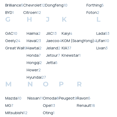
Brilliance
5
Chevrolet
12
Dongfeng
10
Forthing
5
BYD
1
Citroen
12
Foton
2
G
H
J
K
L
GAC
10
Haima
2
JAC
13
Kaiyi
4
Lada
53
Geely
24
Haval
23
Jaecoo
4
KGM (SsangYong)
4
Lifan
10
Great Wall
9
Hawtai
2
Jeland
2
KIA
37
Livan
3
Honda
7
Jetour
7
Knewstar
1
Hongqi
2
Jetta
5
Hower
2
Hyundai
27
M
N
O
P
R
Mazda
10
Nissan
11
Omoda
6
Peugeot
9
Ravon
5
MG
7
Opel
13
Renault
18
Mitsubishi
12
Oting
1