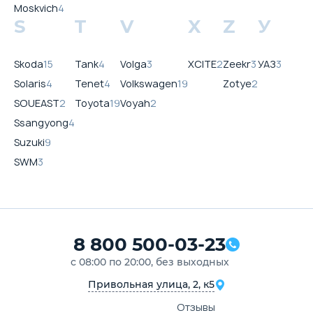
Moskvich
4
S
T
V
X
Z
У
Skoda
15
Tank
4
Volga
3
XCITE
2
Zeekr
3
УАЗ
3
Solaris
4
Tenet
4
Volkswagen
19
Zotye
2
SOUEAST
2
Toyota
19
Voyah
2
Ssangyong
4
Suzuki
9
SWM
3
8 800 500-03-23
с 08:00 по 20:00, без выходных
Привольная улица, 2, к5
Отзывы