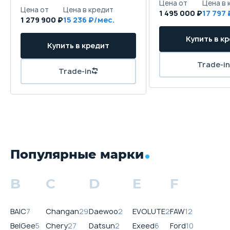
1 495 000 ₽
17 797
1 279 900 ₽
15 236
Популярные марки
B
C
D
E
F
BAIC
7
Changan
29
Daewoo
2
EVOLUTE
2
FAW
12
BelGee
5
Chery
27
Datsun
2
Exeed
6
Ford
10