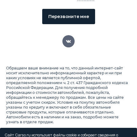
Перезвоните мне
Обращаем ваше внимание на то, что данный интернет-сайт
носит исключительно информационный характер и ни при
каких условиях не является публичной офертой,
определяемой положением ч. 2 ст. 437 Гражданского кодекса
Российской Федерации. Для получения подробной
информации о стоимости автомобилей, пожалуйста,
обращайтесь к менеджеру по продажам. Все цены на сайте
указаны с учетом скидок. Условия на покупку автомобиля
указаны по кредиту и включают в себя обязательные
страховые продукты, которые оплачиваются отдельно.
Автомобили есть в наличии и на заказ, подробно можете
узнать в отделе продаж.
Предоставляя свои персональные данные и используя
настоящий веб-сайт, Вы соглашаетесь с обработкой Ваших
Сайт Carso.ru использует файлы cookie и собирает сведения о