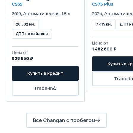
Роботизированная
CS55
CS75 Plus
2019, Автоматическая, 1.5 л
2024, Автоматическ
Привод
Передний
26 502 км.
7 415 км.
ДТП н
ДТП не найдены
Передняя подвеска
Цена от
Независимая, типа McPherson, с гидравлическими 
1 482 800 ₽
Цена от
Задняя подвеска
828 850 ₽
Купить в к
Полузависимая с торсионной балкой, с гидравличе
Купить в кредит
Trade-in
Передние тормоза
Trade-in
Дисковые вентилируемые
Задние тормоза
Дисковые
Все Changan с пробегом