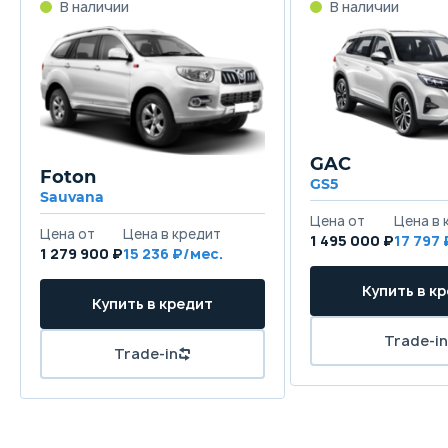
GAC
Foton
GS5
Sauvana
1 495 000 ₽
17 797
1 279 900 ₽
15 236