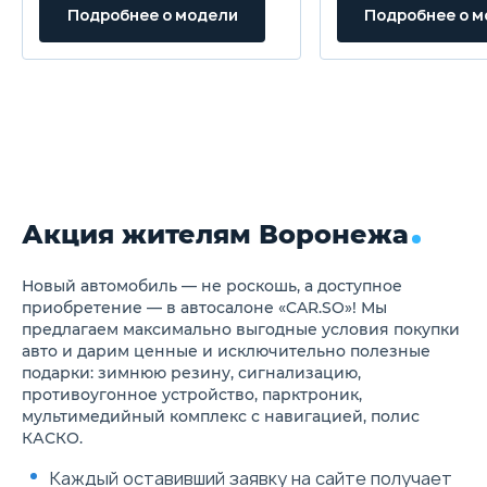
контур дверей
Система автомат
Подробнее о модели
Подробнее о 
Рейлинги на крыше
торможения (AEB
Антенна "акулий плавник"
Боковые шторки
Задний спойлер
безопасности
Дополнительный
Адаптивный круи
светодиодный стоп-сигнал в
с функцией Stop&
задней двери
управлением на р
Задние противотуманные
Датчик дождя
фонари
Электропривод м
Светодиодная подсветка
складывания нар
заднего номерного знака
зеркал заднего в
Лекгосплавные диски R17
Беспроводная за
Акция жителям Воронежа
Эргономичное рулевое
смартфона
колесо с отделкой экокожей
Регулировка положения
рулевого колеса по высоте и
Новый автомобиль — не роскошь, а доступное
по вылету
приобретение — в автосалоне «CAR.SO»! Мы
Многофункциональное
предлагаем максимально выгодные условия покупки
рулевое колесо
авто и дарим ценные и исключительно полезные
Цифровая приборная панель
подарки: зимнюю резину, сигнализацию,
с 7" цветным дисплеем
противоугонное устройство, парктроник,
Мягкая обивка панели
приборов с металлическими
мультимедийный комплекс с навигацией, полис
вставками
КАСКО.
Зеркала в солнцезащитных
козырьках с подсветкой
Каждый оставивший заявку на сайте получает