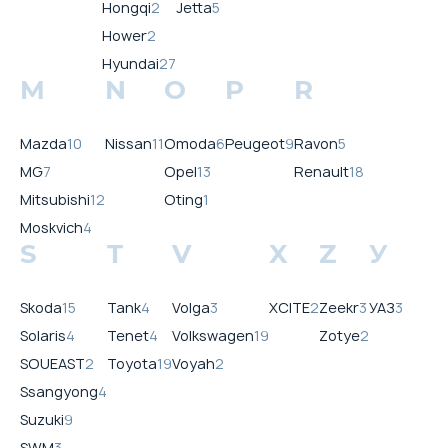
Hongqi
2
Jetta
5
Hower
2
Hyundai
27
M
N
O
P
R
Mazda
10
Nissan
11
Omoda
6
Peugeot
9
Ravon
5
MG
7
Opel
13
Renault
18
Mitsubishi
12
Oting
1
Moskvich
4
S
T
V
X
Z
У
Skoda
15
Tank
4
Volga
3
XCITE
2
Zeekr
3
УАЗ
3
Solaris
4
Tenet
4
Volkswagen
19
Zotye
2
SOUEAST
2
Toyota
19
Voyah
2
Ssangyong
4
Suzuki
9
SWM
3