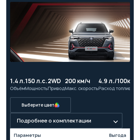
1.4 л.
150 л.с.
2WD
200 км/ч
4.9 л./100км
14
Объём
Мощность
Привод
Макс. скорость
Расход топлива
Ра
Выберите цвет
Подробнее о комплектации
Параметры
Выгода