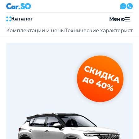
Каталог
Меню
Комплектации и цены
Технические характеристи
Автокредит
Трейд-ин
Акции
Выкуп авто
Сервис
СКИДКА
Автожурнал
Контакты
до 40%
8 800 500-03-23
с 08:00 по 20:00, без выходных
Привольная улица, 2, к5
Перезвоните мне