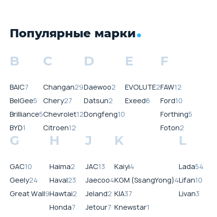
Популярные марки
B
C
D
E
F
BAIC
7
Changan
29
Daewoo
2
EVOLUTE
2
FAW
12
BelGee
5
Chery
27
Datsun
2
Exeed
6
Ford
10
Brilliance
5
Chevrolet
12
Dongfeng
10
Forthing
5
BYD
1
Citroen
12
Foton
2
G
H
J
K
L
GAC
10
Haima
2
JAC
13
Kaiyi
4
Lada
54
Geely
24
Haval
23
Jaecoo
4
KGM (SsangYong)
4
Lifan
10
Great Wall
9
Hawtai
2
Jeland
2
KIA
37
Livan
3
Honda
7
Jetour
7
Knewstar
1