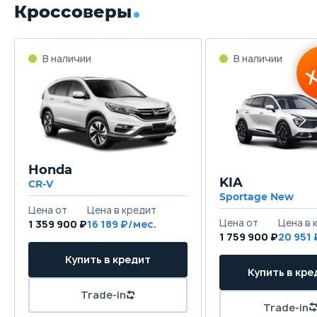
Кроссоверы
Honda
KIA
CR-V
Sportage New
1 359 900 ₽
16 189
1 759 900 ₽
20 951