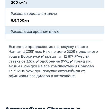
200 км/ч
Интеллектуальный (SMART)
ключ с функциями
дистанционного
Расход в городском цикле
управления
8.8/100км
Система бесключевого
доступа
Система бесключевого
Расход в загородном цикле
запуска двигателя
Дистанционный запуск
4.9/100км
двигателя
Система поиска автомобиля
Выгодное предложение на покупку нового
на парковке
Расход в смешанном цикле
Чанган ЦС35Плюс Нью по цене 2025 модельного
Электрорегулировка и
6.4/100км
года в Воронеже ✔️ кредит от 12 617 ₽/мес, ✔️
подогрев наружных зеркал
ставка от 3.5%, ✔️ одобрение 97%, ✔️ трейд ин,
заднего вида
Датчик освещенности
акции и скидки на все комплектации Changan
Объем топливного бака
Климат-контроль с PM0.1
CS35Plus New при покупке автомобиля от
фильтром и функцией
52 л
официального дилера в автосалоне.
ионизации воздуха
Набор инструментов и
Длина
домкрат
Стальное запасное колесо
4330 мм
R17
Круиз-контроль с
управлением на руле
Ширина