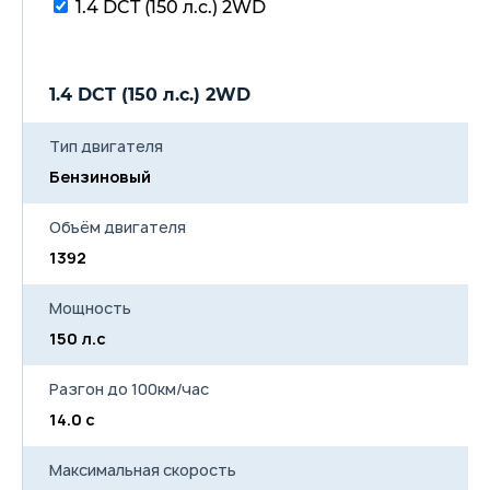
Электрообогрев ветрового
1.4 DCT (150 л.с.) 2WD
стекла
Адаптивный
электроусилитель руля
Электромеханическая
1.4 DCT (150 л.с.) 2WD
блокировка руля
Электронная система
помощи при подъёме (HHC)
Тип двигателя
Электронная система
помощи при спускее (HDC)
Бензиновый
Автоматическая система
удержания автомобиля
Объём двигателя
(AUTOHOLD)
Система динамического
1392
торможения (DBF)
Электронный стояночный
тормоз
Мощность
Ассистент парковки с
150 л.с
задними датчиками,
отображением дистанции
до препятствия и звуковым
Разгон до 100км/час
информированием
Камера заднего вида
14.0 с
Центральный замок с
дистанционным
Максимальная скорость
управлением
Иммобилайзер