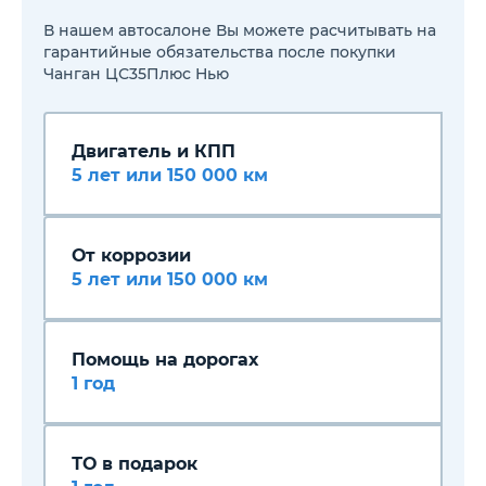
для пассажиров заднего
ряда
В нашем автосалоне Вы можете расчитывать на
Механизм складывания
гарантийные обязательства после покупки
задних сидений (в
Чанган ЦС35Плюс Нью
пропорции 40/60)
Интегрированный
органайзер под полом
багажного отделения
Двигатель и КПП
Подсветка багажного
отделения
5 лет или 150 000 км
Комбинированная отделка
сидений тканью
Эргономичное сидение
водителя с регулировкой в 6-
От коррозии
ти направлениях
5 лет или 150 000 км
AM/FM/USB/Bluetooth
аудиосистема
Система синхронизации со
смартфоном (Android / iOS)
Система Hands Free с
Помощь на дорогах
функцией шумоподавления
1 год
Сенсорный 10" дисплей
управления мультимедийным
развлекательным центром
Акустическая система с 6
ТО в подарок
динамиками
2 многофункциональных USB