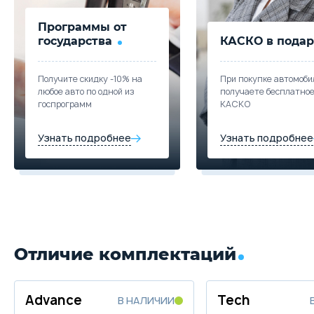
Объём
Мощность
Привод
Макс. скорость
Расход топлива
Ра
Программы от
государства
КАСКО в подар
Выберите цвет
Получите скидку -10% на
При покупке автомоби
Подробнее о комплектации
любое авто по одной из
получаете бесплатно
госпрограмм
КАСКО
Параметры
Выгода
Узнать подробнее
Узнать подробнее
Скидка в кредит
40 000 ₽
Скидка в Трейд-ин
60 000 ₽
Цена от
Цена в кредит
1 109 900
13 213
Купить в кредит
Отличие комплектаций
Забронировать
Advance
Tech
В НАЛИЧИИ