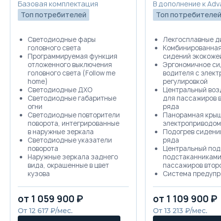
Базовая комплектация
В дополнение к Ad
Trade-in
Топ потребителей
Топ потребителе
Светодиодные фары
Лекгосплавные д
головного света
Комбинированная
Программируемая функция
сидений экокоже
отложенного выключения
Эргономичное си
головного света (Follow me
водителя с элект
home)
регулировкой
Светодиодные ДХО
Центральный воз
Светодиодные габаритные
для пассажиров 
огни
ряда
Светодиодные повторители
Панорамная крыш
поворота, интегрированные
электроприводом
в наружные зеркала
Подогрев сидени
Светодиодные указатели
ряда
поворота
Центральный под
Наружные зеркала заднего
подстаканниками
вида, окрашенные в цвет
пассажиров втор
кузова
Система предупр
Рукоятки дверей в цвет
фронтальном сто
кузова
(FCW)
от 1 059 900 ₽
от 1 109 900 ₽
Черная окантовка боковых
Система предот
окон
фронтальных сто
От 12 617 ₽/мес.
От 13 213 ₽/мес.
Двойной уплотнительный
(FCI)