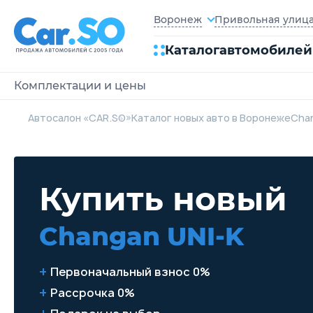
Привольная улица,
Воронеж
Каталог
автомобилей
Комплектации и цены
Автосалон «CAR.SO»
Каталог новых авто в Воронеже
Cha
Купить новый
Changan UNI-K
Первоначальный взнос 0%
Рассрочка 0%