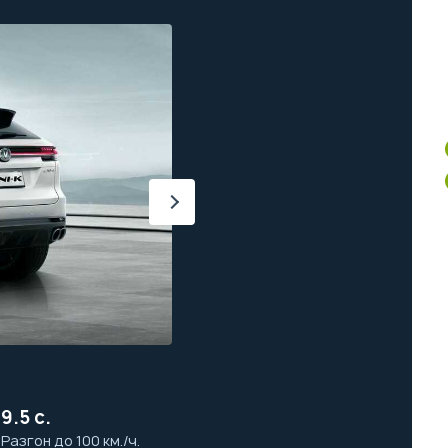
м
9.5 с.
а
Разгон до 100 км./ч.