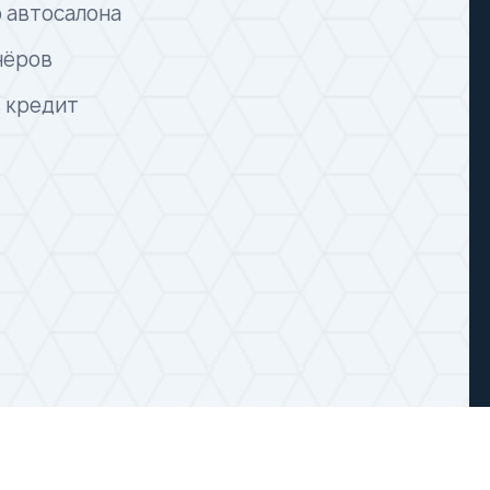
 автосалона
нёров
в кредит