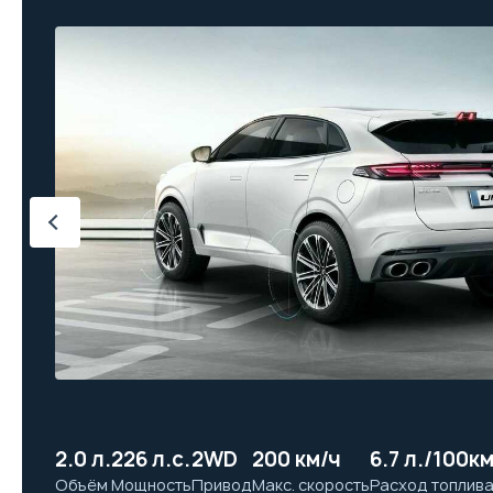
2.0 л.
226 л.с.
2WD
200 км/ч
6.7 л./100к
Объём
Мощность
Привод
Макс. скорость
Расход топлив